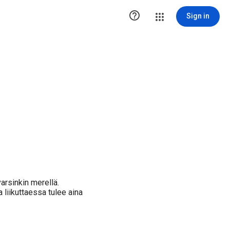

Sign in
arsinkin merellä.
 liikuttaessa tulee aina