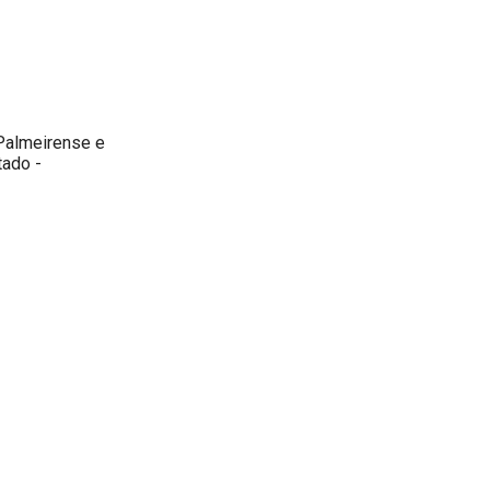
 Palmeirense e
tado -