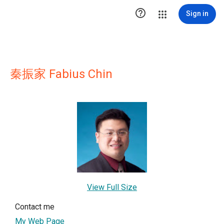

Sign in
秦振家 Fabius Chin
View Full Size
Contact me
My Web Page