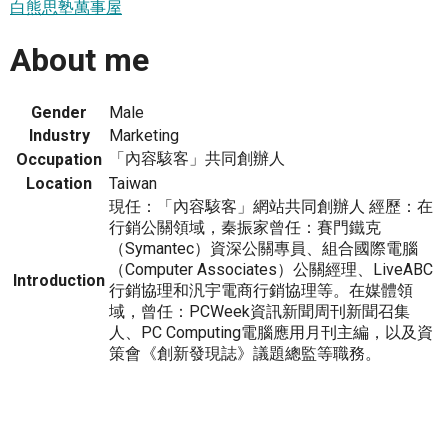
白熊思塾萬事屋
About me
Gender
Male
Industry
Marketing
「內容駭客」共同創辦人
Occupation
Location
Taiwan
現任：「內容駭客」網站共同創辦人 經歷：在
行銷公關領域，秦振家曾任：賽門鐵克
（Symantec）資深公關專員、組合國際電腦
（Computer Associates）公關經理、LiveABC
Introduction
行銷協理和汎宇電商行銷協理等。在媒體領
域，曾任：PCWeek資訊新聞周刊新聞召集
人、PC Computing電腦應用月刊主編，以及資
策會《創新發現誌》議題總監等職務。