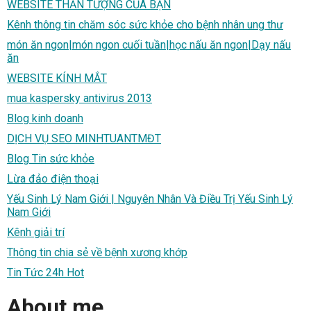
WEBSITE THẦN TƯỢNG CỦA BẠN
Kênh thông tin chăm sóc sức khỏe cho bệnh nhân ung thư
món ăn ngon|món ngon cuối tuần|học nấu ăn ngon|Dạy nấu
ăn
WEBSITE KÍNH MẮT
mua kaspersky antivirus 2013
Blog kinh doanh
DỊCH VỤ SEO MINHTUANTMĐT
Blog Tin sức khỏe
Lừa đảo điện thoại
Yếu Sinh Lý Nam Giới | Nguyên Nhân Và Điều Trị Yếu Sinh Lý
Nam Giới
Kênh giải trí
Thông tin chia sẻ về bệnh xương khớp
Tin Tức 24h Hot
About me