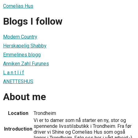
Cornelias Hus
Blogs I follow
Modern Country
Herskapelig Shabby
Emmelines blogg
Anniken Zahl Furunes
L a n t l i f
ANETTESHUS
About me
Location
Trondheim
Vi er to damer som nå starter en ny, stor og
spennende livsstilsbutikk i Trondheim. Fra før
Introduction
driver vi Shine og Cornelias Hus som også
ligger i Trondheim. Følg oss her i vårt arbeid:-)