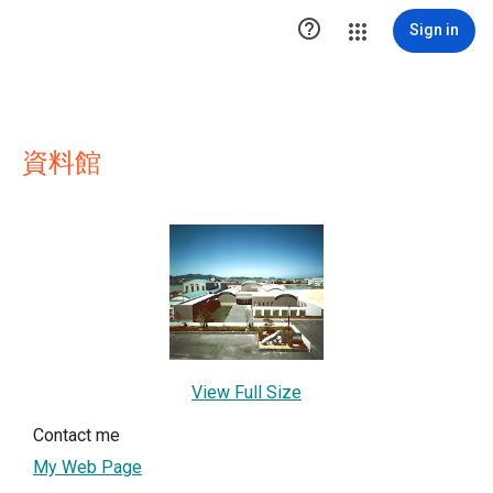

Sign in
資料館
View Full Size
Contact me
My Web Page