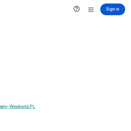

Sign in
 Fajny-Weekend.PL