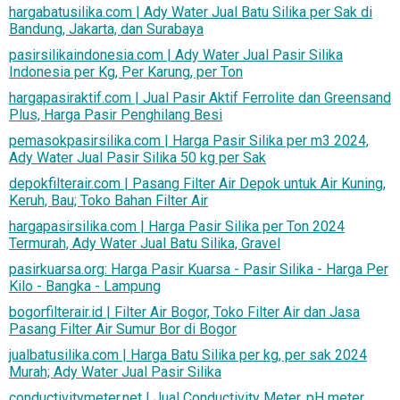
hargabatusilika.com | Ady Water Jual Batu Silika per Sak di
Bandung, Jakarta, dan Surabaya
pasirsilikaindonesia.com | Ady Water Jual Pasir Silika
Indonesia per Kg, Per Karung, per Ton
hargapasiraktif.com | Jual Pasir Aktif Ferrolite dan Greensand
Plus, Harga Pasir Penghilang Besi
pemasokpasirsilika.com | Harga Pasir Silika per m3 2024,
Ady Water Jual Pasir Silika 50 kg per Sak
depokfilterair.com | Pasang Filter Air Depok untuk Air Kuning,
Keruh, Bau; Toko Bahan Filter Air
hargapasirsilika.com | Harga Pasir Silika per Ton 2024
Termurah, Ady Water Jual Batu Silika, Gravel
pasirkuarsa.org: Harga Pasir Kuarsa - Pasir Silika - Harga Per
Kilo - Bangka - Lampung
bogorfilterair.id | Filter Air Bogor, Toko Filter Air dan Jasa
Pasang Filter Air Sumur Bor di Bogor
jualbatusilika.com | Harga Batu Silika per kg, per sak 2024
Murah; Ady Water Jual Pasir Silika
conductivitymeter.net | Jual Conductivity Meter, pH meter,