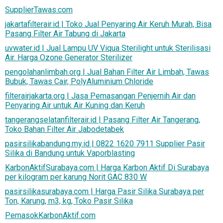
SupplierTawas.com
jakartafilterair.id | Toko Jual Penyaring Air Keruh Murah, Bisa
Pasang Filter Air Tabung di Jakarta
uvwater.id | Jual Lampu UV Viqua Sterilight untuk Sterilisasi
Air. Harga Ozone Generator Sterilizer
pengolahanlimbah.org | Jual Bahan Filter Air Limbah, Tawas
Bubuk, Tawas Cair, PolyAluminium Chloride
filterairjakarta.org | Jasa Pemasangan Penjernih Air dan
Penyaring Air untuk Air Kuning dan Keruh
tangerangselatanfilterair.id | Pasang Filter Air Tangerang,
Toko Bahan Filter Air Jabodetabek
pasirsilikabandung.my.id | 0822 1620 7911 Supplier Pasir
Silika di Bandung untuk Vaporblasting
KarbonAktifSurabaya.com | Harga Karbon Aktif Di Surabaya
per kilogram per karung Norit GAC 830 W
pasirsilikasurabaya.com | Harga Pasir Silika Surabaya per
Ton, Karung, m3, kg, Toko Pasir Silika
PemasokKarbonAktif.com