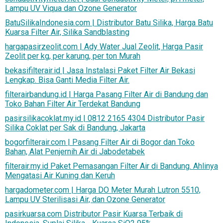
Lampu UV Viqua dan Ozone Generator
BatuSilikaIndonesia.com | Distributor Batu Silika, Harga Batu
Kuarsa Filter Air, Silika Sandblasting
hargapasirzeolit.com | Ady Water Jual Zeolit, Harga Pasir
Zeolit per kg, per karung, per ton Murah
bekasifilterair.id | Jasa Instalasi Paket Filter Air Bekasi
Lengkap. Bisa Ganti Media Filter Air.
filterairbandung.id | Harga Pasang Filter Air di Bandung dan
Toko Bahan Filter Air Terdekat Bandung
pasirsilikacoklat.my.id | 0812 2165 4304 Distributor Pasir
Silika Coklat per Sak di Bandung, Jakarta
bogorfilterair.com | Pasang Filter Air di Bogor dan Toko
Bahan, Alat Penjernih Air di Jabodetabek
filterair.my.id Paket Pemasangan Filter Air di Bandung. Ahlinya
Mengatasi Air Kuning dan Keruh
hargadometer.com | Harga DO Meter Murah Lutron 5510,
Lampu UV Sterilisasi Air, dan Ozone Generator
pasirkuarsa.com Distributor Pasir Kuarsa Terbaik di