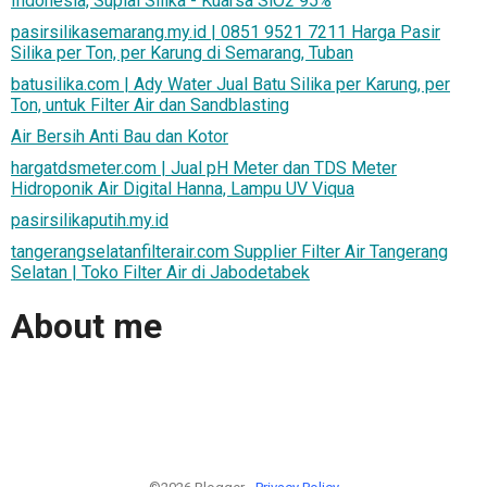
Indonesia, Suplai Silika - Kuarsa SiO2 95%
pasirsilikasemarang.my.id | 0851 9521 7211 Harga Pasir
Silika per Ton, per Karung di Semarang, Tuban
batusilika.com | Ady Water Jual Batu Silika per Karung, per
Ton, untuk Filter Air dan Sandblasting
Air Bersih Anti Bau dan Kotor
hargatdsmeter.com | Jual pH Meter dan TDS Meter
Hidroponik Air Digital Hanna, Lampu UV Viqua
pasirsilikaputih.my.id
tangerangselatanfilterair.com Supplier Filter Air Tangerang
Selatan | Toko Filter Air di Jabodetabek
About me