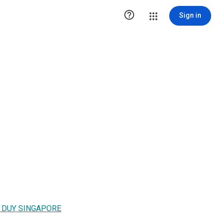

Sign in
 DUY SINGAPORE