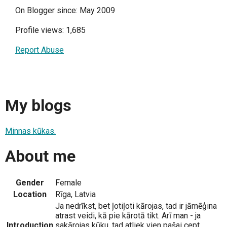
On Blogger since: May 2009
Profile views: 1,685
Report Abuse
My blogs
Minnas kūkas.
About me
Gender
Female
Location
Rīga, Latvia
Ja nedrīkst, bet ļotiļoti kārojas, tad ir jāmēģina
atrast veidi, kā pie kārotā tikt. Arī man - ja
Introduction
sakārojas kūku, tad atliek vien pašai cept