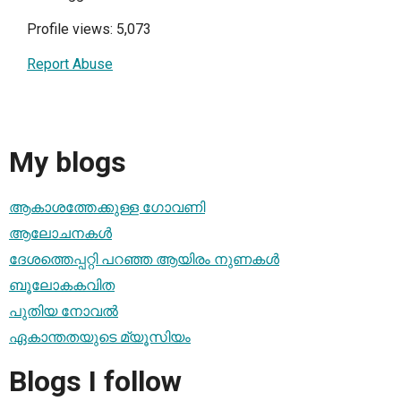
Profile views: 5,073
Report Abuse
My blogs
ആകാശത്തേക്കുള്ള ഗോവണി
ആലോചനകള്‍
ദേശത്തെപ്പറ്റി പറഞ്ഞ ആയിരം നുണകൾ
ബൂലോകകവിത
പുതിയ നോവൽ
ഏകാന്തതയുടെ മ്യൂസിയം
Blogs I follow