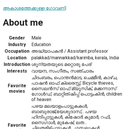
ആകാശത്തേക്കുള്ള ഗോവണി
About me
Gender
Male
Industry
Education
Occupation
അദ്ധ്യാപകന്‍ ‍/ Assistant professor
Location
palakkad/mannarkkad/karimba, kerala, India
Introduction
ശൂന്യതയുടെ മറ്റൊരു പേര്‌
Interests
വായന, സംഗീതം, സഞ്ചാരം
ചിദംബരം, പൊന്തന്‍മാട, ചെമ്മീന്‍, കാഴ്ച,
പാഷന്‍ ഓഫ്‌ ക്രൈസ്റ്റ്‌, Bicycle thieves,
Favorite
സൈലന്‍സ്‌ ഓഫ്‌ മ്യൂസിക്‌, മക്കന്നാസ്‌
movies
ഗോള്‍ഡ്‌, ബാറ്റിത്ഷിപ്പ്‌ പൊട്ടംകിന്‍, children
of heaven
പഴയ മലയാളംപാട്ടുകകള്‍,
ബാബുരാജ്‌,യേശുദാസ്‌,.. പഴയ
ഹിന്ദിപ്പാട്ടുകള്‍, കിഷോര്‍ കുമാര്‍, റഫി,
സൈഗാള്‍, മുകേഷ്‌, ലത...
Favorite
ചിലതമിഴ്പാട്ടുകള്‍... ഗസലുകള്‍,