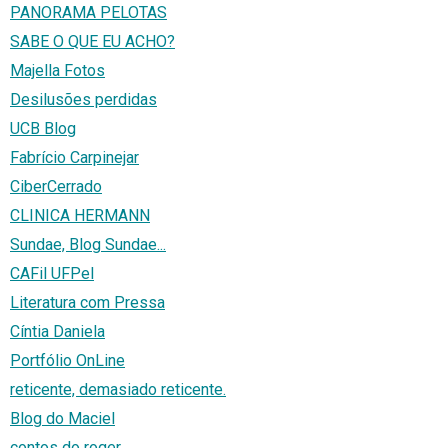
PANORAMA PELOTAS
SABE O QUE EU ACHO?
Majella Fotos
Desilusões perdidas
UCB Blog
Fabrício Carpinejar
CiberCerrado
CLINICA HERMANN
Sundae, Blog Sundae...
CAFil UFPel
Literatura com Pressa
Cíntia Daniela
Portfólio OnLine
reticente, demasiado reticente.
Blog do Maciel
contos do roger