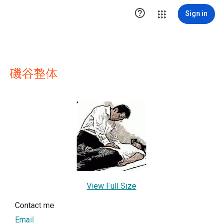

Sign in
磯谷整体
View Full Size
Contact me
Email