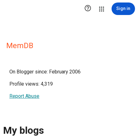

Sign in
MemDB
On Blogger since: February 2006
Profile views: 4,319
Report Abuse
My blogs