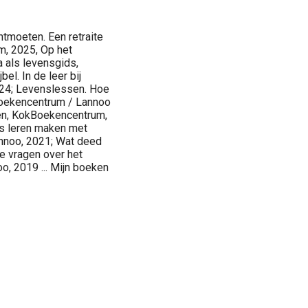
ntmoeten. Een retraite
m, 2025, Op het
 als levensgids,
l. In de leer bij
024; Levenslessen. Hoe
kBoekencentrum / Lannoo
den, KokBoekencentrum,
es leren maken met
nnoo, 2021; Wat deed
e vragen over het
o, 2019 ... Mijn boeken