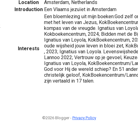
Location
Amsterdam, Netherlands
Introduction
Een Vlaams jezuïet in Amsterdam
Een bloemlezing uit mijn boeken:God zelf o
met het leven van Jezus, KokBoekencentru
2
kompas van de vreugde. Ignatius van Loyola
Kokboekencentrum, 2024; Bidden met de Bijbe
Ignatius van Loyola, KokBoekencentrum, 2
oude wijsheid jouw leven in bloei zet, Ko
Interests
, 2023; Ignatius van Loyola. Levenswijshe
Lannoo 2022; Vertrouw op je gevoel, Keuz
Ignatius van Loyola, KokBoekencentrum/La
God voor Hij de wereld schiep? En 51 ander
christelijk geloof, KokBoekencentrum/Lanno
zijn vertaald in 17 talen.
©2026 Blogger -
Privacy Policy