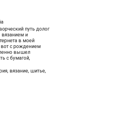
ia
творческий путь долог
ь вязанием и
тернета в моей
И вот с рождением
епенно вышел
ть с бумагой,
ия, вязание, шитье,