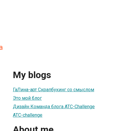
а
My blogs
ГаЛина-арт Скрапбукинг со смыслом
Это мой блог
Дизайн Команда блога ATC-Challenge
ATC-challenge
About me