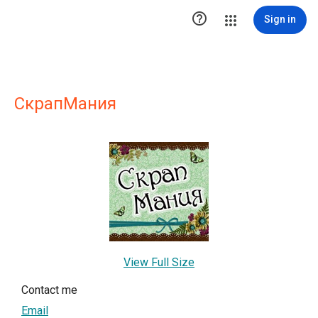

Sign in
СкрапМания
View Full Size
Contact me
Email