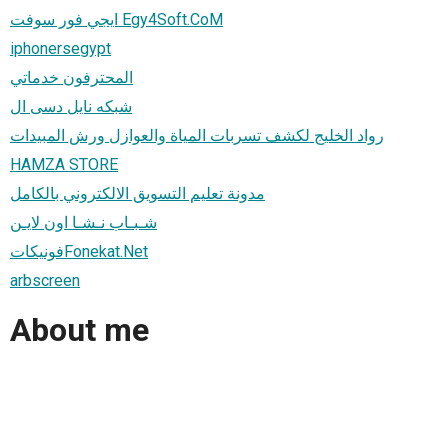
ايجي فور سوفت Egy4Soft.CoM
iphonersegypt
المحترفون خدماتي
شبكه نايل دسى ال
رواد الخليج لكشف تسربات المياة والعوازل ورش المبيدات
HAMZA STORE
مدونة تعليم التسويق الالكتروني بالكامل
شـبـاب نـشـا اون لايـن
فونيكاتFonekat.Net
arbscreen
About me