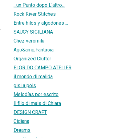
...un Punto dopo L'altro...
Rock River Stitches
Entre hilos y algodones ...
4
SAUCY SICILIANA
Chez veromilu
Ago&amp;Fantasia
Organized Clutter
FLOR DO CAMPO ATELIER
il mondo di malida
gisi a pois
Melodías por escrito
Il filo di mais di Chiara
DESIGN CRAFT
Cidiana
Dreams