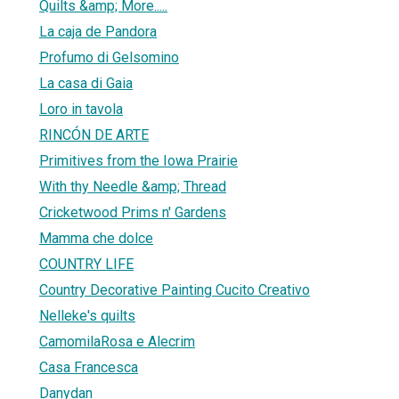
Quilts &amp; More.....
La caja de Pandora
Profumo di Gelsomino
La casa di Gaia
Loro in tavola
RINCÓN DE ARTE
Primitives from the Iowa Prairie
With thy Needle &amp; Thread
Cricketwood Prims n' Gardens
Mamma che dolce
COUNTRY LIFE
Country Decorative Painting Cucito Creativo
Nelleke's quilts
CamomilaRosa e Alecrim
Casa Francesca
Danydan