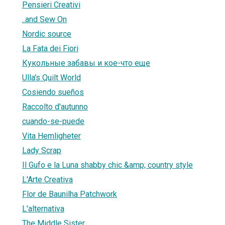
Pensieri Creativi
..and Sew On
Nordic source
La Fata dei Fiori
Кукольные забавы и кое-что еще
Ulla's Quilt World
Cosiendo sueños
Raccolto d'autunno
cuando-se-puede
Vita Hemligheter
Lady Scrap
Il Gufo e la Luna shabby chic &amp; country style
L'Arte Creativa
Flor de Baunilha Patchwork
L'alternativa
The Middle Sister