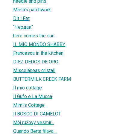
needle and pins
Marta's patchwork
Dit i Fet
"Чердак"
here comes the sun
IL MIO MONDO SHABBY
Francesca in the kitchen
DIEZ DEDOS DE ORO
Misceláneas cristall
BUTTERMILK CREEK FARM
Il mio cottage
Il Gufo e La Mucca
Mimi's Cottage
Il BOSCO DI CAMELOT
Môj ružový vesmír...
Quando Berta filava ...