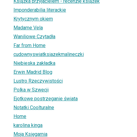
Książka przyjacielem - recenzje książek
Imponderabilia literackie
Krytycznym okiem
Madame Vela
Waniliowe Czytadła
Far from Home
cudownyswiatksiazekmalineczki
Niebieska zakładka
Erwin Madrid Blog
Lustro Rzeczywistości
Polka w Szwecji
Ejotkowe postrzeganie świata
Notatki Coolturalne
Home
karolina kinga
Moja Księgarnia