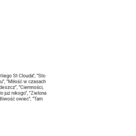
liego St Clouda", "Sto
niu", "Miłość w czasach
 deszcz", "Ciemności,
o już nikogo", "Zielona
edliwość owiec", "Tam