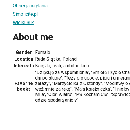
Obsesja czytania
Simplicite.pl
Wielki Buk
About me
Gender
Female
Location
Ruda Śląska, Poland
Interests
Książki, teatr, ambitne kino.
"Dziękuję za wspomnienia", "Śmierć i życie Char
dni po ślubie", "Tezy o głupocie, piciu i umiera
Favorite
zarazy", "Marzycielka z Ostendy", "Modlitwy o
books
weź mnie za rękę", "Mała księżniczka", "I nie był
Mila", "Cień wiatru", "PS Kocham Cię", "Sprawi
gdzie spadają anioły"