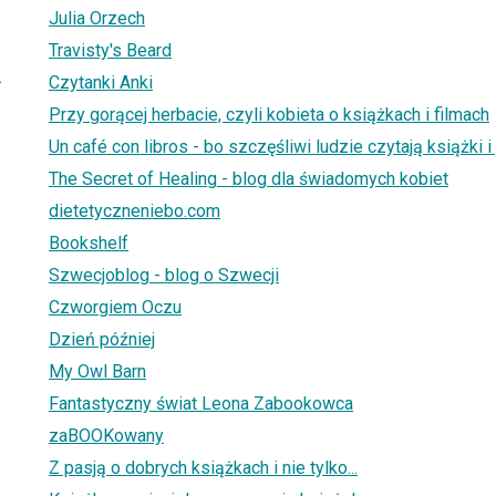
Julia Orzech
Travisty's Beard
2
Czytanki Anki
Przy gorącej herbacie, czyli kobieta o książkach i filmach
Un café con libros - bo szczęśliwi ludzie czytają książki i 
The Secret of Healing - blog dla świadomych kobiet
dietetyczneniebo.com
Bookshelf
Szwecjoblog - blog o Szwecji
Czworgiem Oczu
Dzień później
My Owl Barn
Fantastyczny świat Leona Zabookowca
zaBOOKowany
Z pasją o dobrych książkach i nie tylko...