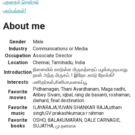
புதுகைத் தென்றல்
புலம்பல்கள்!
About me
Gender
Male
Industry
Communications or Media
Occupation
Associate Director
Location
Chennai, Tamilnadu, India
நினைவில் காடுள்ள மிருகத்தைப் பழக்கமுடியாது.
Introduction
நான் அந்த மிருகம்..! இதோ..காடு நோக்கி!
Interests
மனிதர்கள்,சினிமா,வலைப்பூ
Pidhamagan, Thani Avardhanam, Maga nadhi,
Favorite
Anbey Sivam, iqbal, rang de basanti, roshaman,
movies
diehard, final destination
Favorite
ILAYARAJA,YUVAN SHANKAR RAJA,utham
music
singh,GV prakashkumar,a r rahman
Favorite
OSHO, BALAKUMARAN, DALE CARNAGIE,
books
SUJATHA, மு.தனராசு