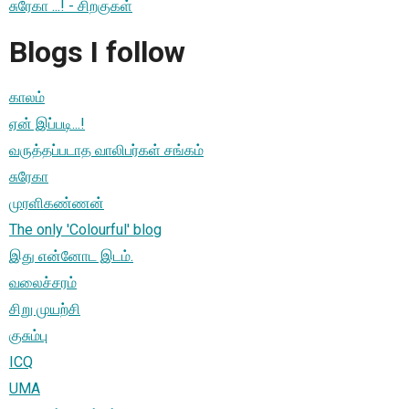
சுரேகா ...! - சிறகுகள்
Blogs I follow
காலம்
ஏன் இப்படி...!
வருத்தப்படாத வாலிபர்கள் சங்கம்
சுரேகா
முரளிகண்ணன்
The only 'Colourful' blog
இது என்னோட இடம்.
வலைச்சரம்
சிறு முயற்சி
குசும்பு
ICQ
UMA