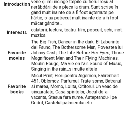
vene și îmi incinge tălpile cu fierul roșu al
Introduction
nerăbdării de a pleca la drum. Sunt scrise în
gând mult înainte de a fi fost așternute pe
hârtie, s-au petrecut mult înainte de-a fi fost
măcar gândite...
calatorii, lectura, teatru, film, pescuit, schi, inot,
Interests
muzica
The Big Fish, Dancer in the dark, El Laberinto
del Fauno, The Bothersome Man, Povestea lui
Favorite
Johnny Cash, The Life Before Her Eyes, Those
movies
Magnificent Men and Their Flying Machines,
Moulin Rouge, Ma vie en l'air, Sound of Music,
Singing in the rain...si multe altele
Micul Print, Flori pentru Algernon, Fahrenheit
451, Oblomov, Parfumul, Frate somn, Batranul
Favorite
si marea, Momo, Lolita, Cititorul, Un veac de
books
singuratate, Casa spiritelor, Jocul de-a
vacanta, Steaua fara nume, Asteptandu-l pe
Godot, Castelul palarierului etc.