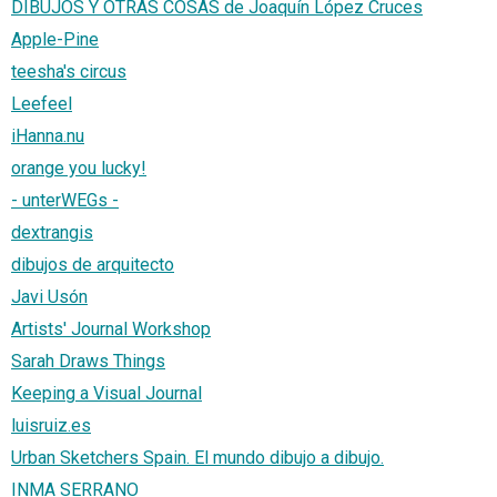
DIBUJOS Y OTRAS COSAS de Joaquín López Cruces
Apple-Pine
teesha's circus
Leefeel
iHanna.nu
orange you lucky!
- unterWEGs -
dextrangis
dibujos de arquitecto
Javi Usón
Artists' Journal Workshop
Sarah Draws Things
Keeping a Visual Journal
luisruiz.es
Urban Sketchers Spain. El mundo dibujo a dibujo.
INMA SERRANO