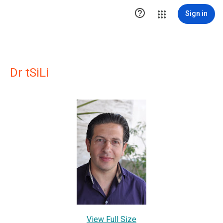

Sign in
Dr tSiLi
View Full Size