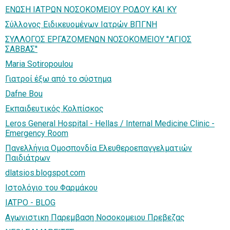
ΕΝΩΣΗ ΙΑΤΡΩΝ ΝΟΣΟΚΟΜΕΙΟΥ ΡΟΔΟΥ ΚΑΙ ΚΥ
Σύλλογος Ειδικευομένων Ιατρών ΒΠΓΝΗ
ΣΥΛΛΟΓΟΣ ΕΡΓΑΖΟΜΕΝΩΝ ΝΟΣΟΚΟΜΕΙΟΥ ''ΑΓΙΟΣ
ΣΑΒΒΑΣ''
Maria Sotiropoulou
Γιατροί έξω από το σύστημα
Dafne Bou
Εκπαιδευτικός Κολπίσκος
Leros General Hospital - Hellas / Internal Medicine Clinic -
Emergency Room
Πανελλήνια Ομοσπονδία Ελευθεροεπαγγελματιών
Παιδιάτρων
dlatsios.blogspot.com
Iστολόγιο του Φαρμάκου
IATPO - BLOG
Αγωνιστικη Παρεμβαση Νοσοκομειου Πρεβεζας