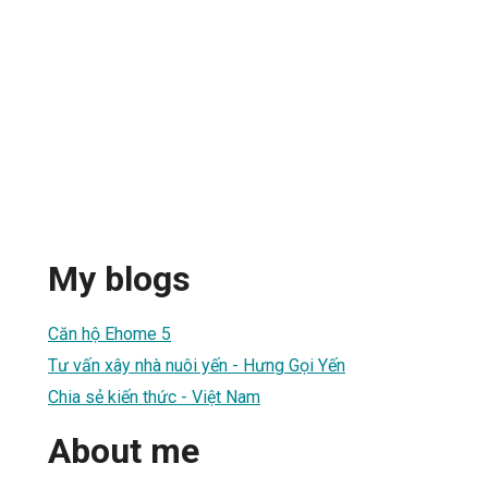
My blogs
Căn hộ Ehome 5
Tư vấn xây nhà nuôi yến - Hưng Gọi Yến
Chia sẻ kiến thức - Việt Nam
About me