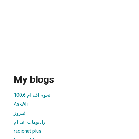
My blogs
نجوم اف ام 100,6
AskAli
فيروز
راديوهات اف ام
radiohat plus