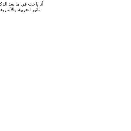
أنا باحث في ما بعد الد
تأثير العربية والأمازيغية على السيوية والبلبالية بجامعة لندن في 2010.