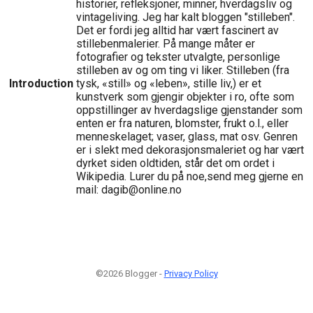
historier, refleksjoner, minner, hverdagsliv og
vintageliving. Jeg har kalt bloggen "stilleben".
Det er fordi jeg alltid har vært fascinert av
stillebenmalerier. På mange måter er
fotografier og tekster utvalgte, personlige
stilleben av og om ting vi liker. Stilleben (fra
Introduction
tysk, «still» og «leben», stille liv,) er et
kunstverk som gjengir objekter i ro, ofte som
oppstillinger av hverdagslige gjenstander som
enten er fra naturen, blomster, frukt o.l., eller
menneskelaget; vaser, glass, mat osv. Genren
er i slekt med dekorasjonsmaleriet og har vært
dyrket siden oldtiden, står det om ordet i
Wikipedia. Lurer du på noe,send meg gjerne en
mail: dagib@online.no
©2026 Blogger -
Privacy Policy