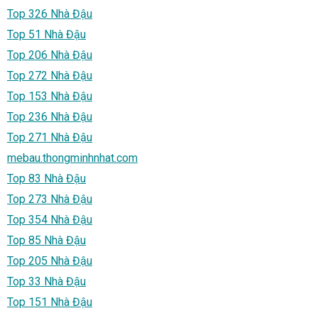
Top 326 Nhà Đậu
Top 51 Nhà Đậu
Top 206 Nhà Đậu
Top 272 Nhà Đậu
Top 153 Nhà Đậu
Top 236 Nhà Đậu
Top 271 Nhà Đậu
mebau.thongminhnhat.com
Top 83 Nhà Đậu
Top 273 Nhà Đậu
Top 354 Nhà Đậu
Top 85 Nhà Đậu
Top 205 Nhà Đậu
Top 33 Nhà Đậu
Top 151 Nhà Đậu