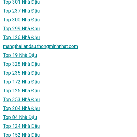
Top 301 Nhà Đậu
Top 237 Nhà Đậu
Top 300 Nhà Đậu
Top 299 Nhà Đậu
Top 126 Nhà Đậu
mangthailandau.thongminhnhat.com
Top 19 Nhà Đậu
Top 328 Nhà Đậu
Top 235 Nhà Đậu
Top 172 Nhà Đậu
Top 125 Nhà Đậu
Top 353 Nhà Đậu
Top 204 Nhà Đậu
Top 84 Nhà Đậu
Top 124 Nhà Đậu
Top 152 Nhà Đậu