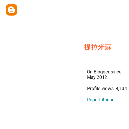
提拉米蘇
On Blogger since:
May 2012
Profile views: 4,134
Report Abuse