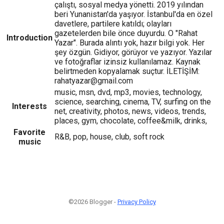
çalıştı, sosyal medya yönetti. 2019 yılından
beri Yunanistan'da yaşıyor. İstanbul'da en özel
davetlere, partilere katıldı; olayları
gazetelerden bile önce duyurdu. O "Rahat
Introduction
Yazar". Burada alıntı yok, hazır bilgi yok. Her
şey özgün. Gidiyor, görüyor ve yazıyor. Yazılar
ve fotoğraflar izinsiz kullanılamaz. Kaynak
belirtmeden kopyalamak suçtur. İLETİŞİM:
rahatyazar@gmail.com
music, msn, dvd, mp3, movies, technology,
science, searching, cinema, TV, surfing on the
Interests
net, creativity, photos, news, videos, trends,
places, gym, chocolate, coffee&milk, drinks,
Favorite
R&B, pop, house, club, soft rock
music
©2026 Blogger -
Privacy Policy