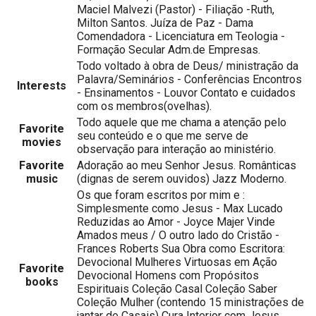
Maciel Malvezi (Pastor) - Filiação -Ruth,
Milton Santos. Juíza de Paz - Dama
Comendadora - Licenciatura em Teologia -
Formação Secular Adm.de Empresas.
Todo voltado à obra de Deus/ ministração da
Palavra/Seminários - Conferências Encontros
Interests
- Ensinamentos - Louvor Contato e cuidados
com os membros(ovelhas).
Todo aquele que me chama a atenção pelo
Favorite
seu conteúdo e o que me serve de
movies
observação para interação ao ministério.
Favorite
Adoração ao meu Senhor Jesus. Românticas
music
(dignas de serem ouvidos) Jazz Moderno.
Os que foram escritos por mim e :
Simplesmente como Jesus - Max Lucado
Reduzidas ao Amor - Joyce Majer Vinde
Amados meus / O outro lado do Cristão -
Frances Roberts Sua Obra como Escritora:
Devocional Mulheres Virtuosas em Ação
Favorite
Devocional Homens com Propósitos
books
Espirituais Coleção Casal Coleção Saber
Coleção Mulher (contendo 15 ministrações de
jantar de Casais) Cura Interior com Jesus