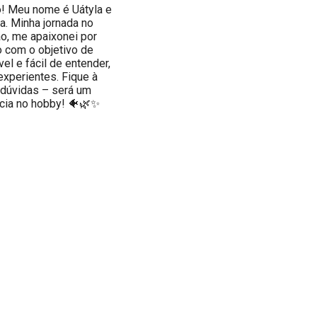
o! Meu nome é Uátyla e
a. Minha jornada no
, me apaixonei por
o com o objetivo de
el e fácil de entender,
experientes. Fique à
s dúvidas – será um
ncia no hobby! 🐠🌿✨