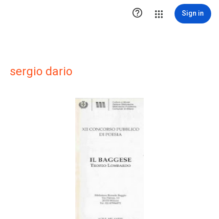

Sign in
sergio dario