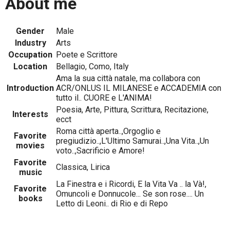
About me
Gender
Male
Industry
Arts
Occupation
Poete e Scrittore
Location
Bellagio, Como, Italy
Ama la sua città natale, ma collabora con
Introduction
ACR/ONLUS IL MILANESE e ACCADEMIA con
tutto il.. CUORE e L'ANIMA!
Poesia, Arte, Pittura, Scrittura, Recitazione,
Interests
ecct
Roma città aperta..,Orgoglio e
Favorite
pregiudizio..,L'Ultimo Samurai..,Una Vita..,Un
movies
voto..,Sacrificio e Amore!
Favorite
Classica, Lirica
music
La Finestra e i Ricordi, E la Vita Va .. la Và!,
Favorite
Omuncoli e Donnucole... Se son rose.... Un
books
Letto di Leoni.. di Rio e di Repo