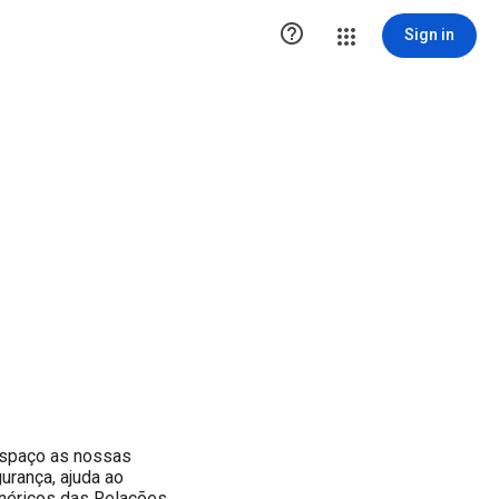

Sign in
espaço as nossas
urança, ajuda ao
néricos das Relações