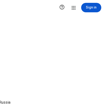

Sign in
Russia