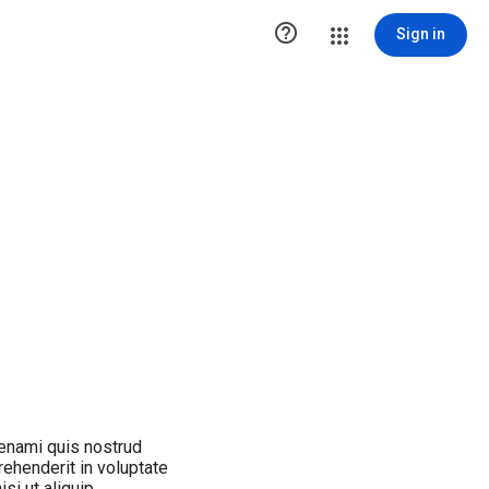

Sign in
enami quis nostrud
prehenderit in voluptate
i ut aliquip.