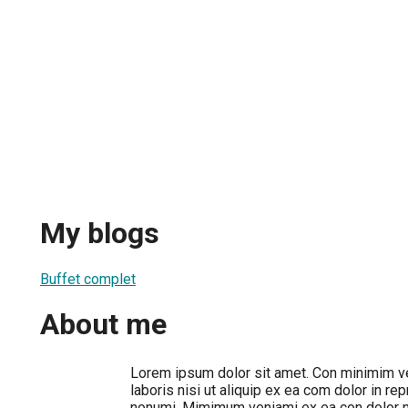
My blogs
Buffet complet
About me
Lorem ipsum dolor sit amet. Con minimim v
laboris nisi ut aliquip ex ea com dolor in re
nonumi. Mimimum veniami ex ea con dolor nis