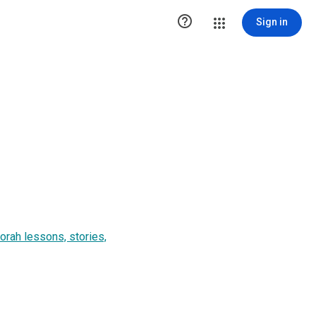

Sign in
orah lessons, stories,