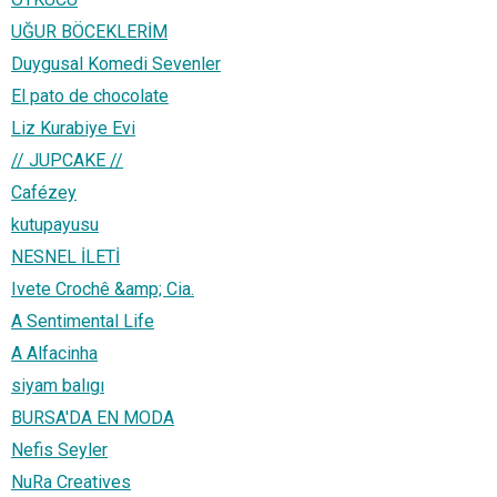
UĞUR BÖCEKLERİM
Duygusal Komedi Sevenler
El pato de chocolate
Liz Kurabiye Evi
// JUPCAKE //
Cafézey
kutupayusu
NESNEL İLETİ
Ivete Crochê &amp; Cia.
A Sentimental Life
A Alfacinha
siyam balıgı
BURSA'DA EN MODA
Nefis Seyler
NuRa Creatives