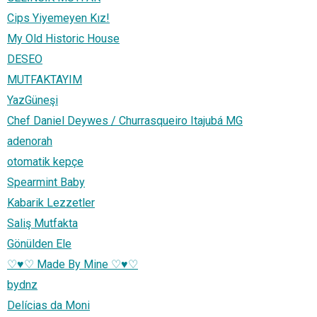
Cips Yiyemeyen Kız!
My Old Historic House
DESEO
MUTFAKTAYIM
YazGüneşi
Chef Daniel Deywes / Churrasqueiro Itajubá MG
adenorah
otomatik kepçe
Spearmint Baby
Kabarik Lezzetler
Saliş Mutfakta
Gönülden Ele
♡♥♡ Made By Mine ♡♥♡
bydnz
Delícias da Moni