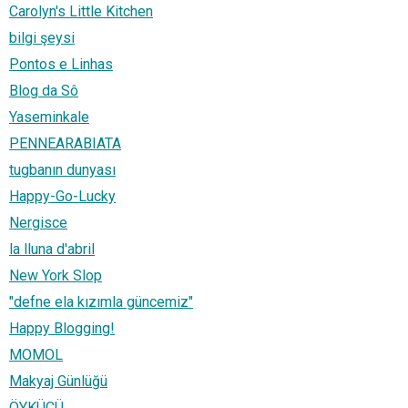
Carolyn's Little Kitchen
bilgi şeysi
Pontos e Linhas
Blog da Sô
Yaseminkale
PENNEARABIATA
tugbanın dunyası
Happy-Go-Lucky
Nergisce
la lluna d'abril
New York Slop
"defne ela kızımla güncemiz"
Happy Blogging!
MOMOL
Makyaj Günlüğü
ÖYKÜCÜ