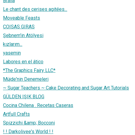
Braila
Le chant des cerises agitées...
Moveable Feasts
COISAS GIRAS
Şebnem'in Atölyesi
kızlarım...
yasemin
Labores en el ático
*The Graphics Fairy LLC*
Müjde'nin Denemeleri
~ Sugar Teachers ~ Cake Decorating and Sugar Art Tutorials
GÜLDEN IŞIK BLOG
Cocina Chilena . Recetas Caseras
Artfull Crafts
Spizzichi &amp; Bocconi
! ! Darkolivee's World ! !