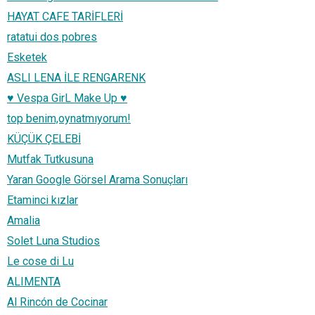
HAYAT CAFE TARİFLERİ
ratatui dos pobres
Esketek
ASLI LENA İLE RENGARENK
♥ Vespa GirL Make Up ♥
top benim,oynatmıyorum!
KÜÇÜK ÇELEBİ
Mutfak Tutkusuna
Yaran Google Görsel Arama Sonuçları
Etaminci kızlar
Amalia
Solet Luna Studios
Le cose di Lu
ALIMENTA
Al Rincón de Cocinar