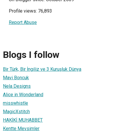
Profile views: 76,893
Report Abuse
Blogs I follow
Bir Türk, Bir İngiliz ve 3 Kuruşluk Dünya
Mavi Boncuk
Nela Designs
Alice in Wonderland
misswhistle
MagicXstitch
HAKİKİ MUHABBET
Kentte Mevsimler