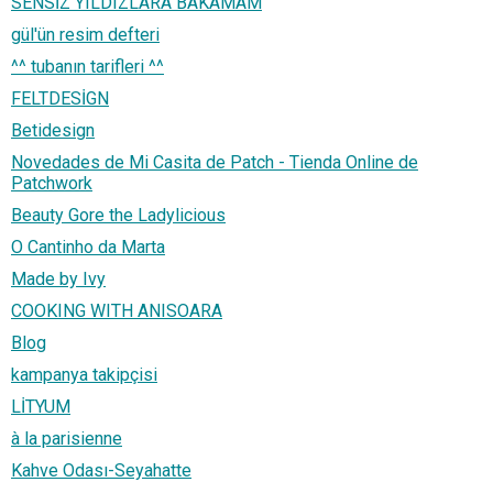
SENSİZ YILDIZLARA BAKAMAM
gül'ün resim defteri
^^ tubanın tarifleri ^^
FELTDESİGN
Betidesign
Novedades de Mi Casita de Patch - Tienda Online de
Patchwork
Beauty Gore the Ladylicious
O Cantinho da Marta
Made by Ivy
COOKING WITH ANISOARA
Blog
kampanya takipçisi
LİTYUM
à la parisienne
Kahve Odası-Seyahatte