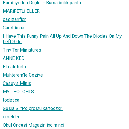
Kurabiyeden Düşler - Bursa butik pasta
MARİFETLİ ELLER
basittarifler
Carol Anna
I Have This Funny Pain All Up And Down The Diodes On My
Left Side
Tiny Ter Miniatures
ANNE KEDİ
Elmalı Turta
Muhterem'le Geziye
Casey's Minis
MY THOUGHTS
todesca
Gosia S. "Po prostu karteczki"
emelden
Okul Öncesİ Magazİn İncİmİncİ