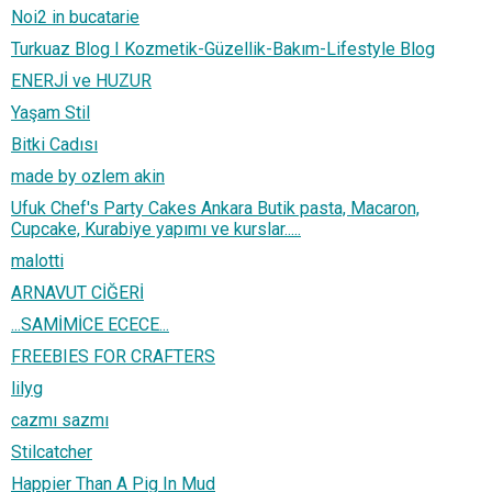
Noi2 in bucatarie
Turkuaz Blog I Kozmetik-Güzellik-Bakım-Lifestyle Blog
ENERJİ ve HUZUR
Yaşam Stil
Bitki Cadısı
made by ozlem akin
Ufuk Chef's Party Cakes Ankara Butik pasta, Macaron,
Cupcake, Kurabiye yapımı ve kurslar.....
malotti
ARNAVUT CİĞERİ
...SAMİMİCE ECECE...
FREEBIES FOR CRAFTERS
lilyg
cazmı sazmı
Stilcatcher
Happier Than A Pig In Mud