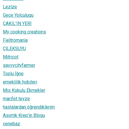
Lezîze
Gece Yolculugu
ÇAKIL'IN YERİ
My cooking creations
Fieltromanía
ÇİLEKSUYU
Mitricot
savvycityfarmer
Toplu İğne
emeklilik hobileri
Mis Kokulu Ekmekler
marifet teyze
hastalardan öğrendiklerim
Asortik Krep'in Blogu
çenebaz