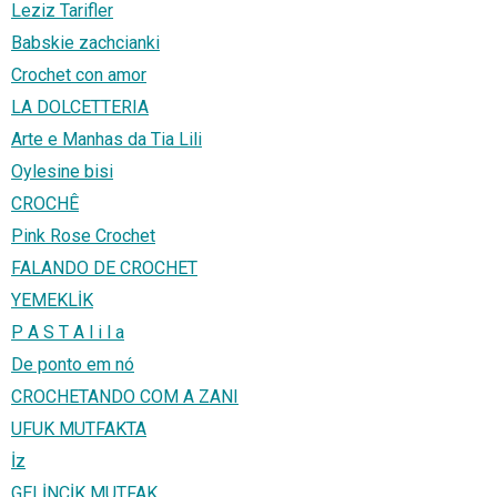
Leziz Tarifler
Babskie zachcianki
Crochet con amor
LA DOLCETTERIA
Arte e Manhas da Tia Lili
Oylesine bisi
CROCHÊ
Pink Rose Crochet
FALANDO DE CROCHET
YEMEKLİK
P A S T A l i l a
De ponto em nó
CROCHETANDO COM A ZANI
UFUK MUTFAKTA
İz
GELİNCİK MUTFAK