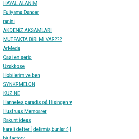
HAYAL ALANIM
Fuliyama Dancer
ranini
AKDENİZ AKŞAMLARI
MUTFAKTA BİRİ Mİ VAR???
ArMeda
Casi en serio
Uzakkose
Hobilerim ve ben
SYNKRMELON
KUZİNE
Hanneles paradis på Hisingen ♥
Husfruas Memoarer
Rakunt İdeas
kareli defter [ delirmiş bunlar :) ]
biufactory