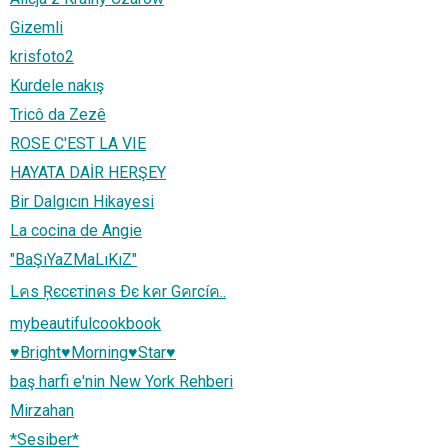
Gizemli
krisfoto2
Kurdele nakış
Tricô da Zezê
ROSE C'EST LA VIE
HAYATA DAİR HERŞEY
Bir Dalgıcın Hikayesi
La cocina de Angie
"BaŞıYaZMaLıKıZ"
Lคs Ŗєcєтinคs Ðє kคr Gคrcíค..
mybeautifulcookbook
♥Bright♥Morning♥Star♥
baş harfi e'nin New York Rehberi
Mirzahan
*Sesiber*