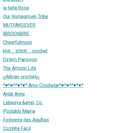
la tieta Rosa
Our Homegrown Tribe
MUTFAKSEVER
BİRDENBİRE
Cheerfulmoon
knit ... stitch ... crochet
Özlem Pansiyon
The Artistic Life
ஜMirian-crochetஜ
*♥*♥**♥*♥* Amo Crochetar*♥*♥**♥*♥*
Anlat Anne
Lebeeya &amp; Co.
Püstüklü Mama
Feiticeira das Agulhas
Cozinha Fácil