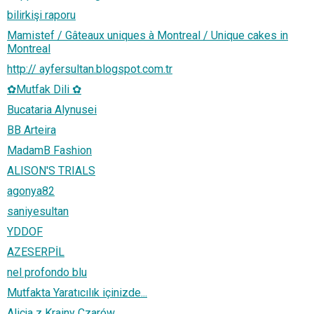
bilirkişi raporu
Mamistef / Gâteaux uniques à Montreal / Unique cakes in
Montreal
http:// ayfersultan.blogspot.com.tr
✿Mutfak Dili ✿
Bucataria Alynusei
BB Arteira
MadamB Fashion
ALISON'S TRIALS
agonya82
saniyesultan
YDDOF
AZESERPİL
nel profondo blu
Mutfakta Yaratıcılık içinizde...
Alicja z Krainy Czarów