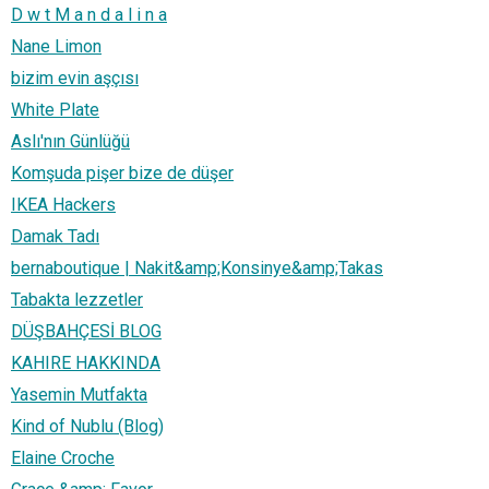
D w t M a n d a l i n a
Nane Limon
bizim evin aşçısı
White Plate
Aslı'nın Günlüğü
Komşuda pişer bize de düşer
IKEA Hackers
Damak Tadı
bernaboutique | Nakit&amp;Konsinye&amp;Takas
Tabakta lezzetler
DÜŞBAHÇESİ BLOG
KAHIRE HAKKINDA
Yasemin Mutfakta
Kind of Nublu (Blog)
Elaine Croche