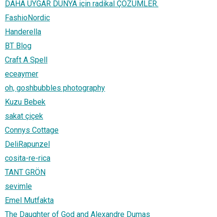
DAHA UYGAR DÜNYA için radikal ÇÖZÜMLER.
FashioNordic
Handerella
BT Blog
Craft A Spell
eceaymer
oh, goshbubbles photography
Kuzu Bebek
sakat çiçek
Connys Cottage
DeliRapunzel
cosita-re-rica
TANT GRÖN
sevimle
Emel Mutfakta
The Daughter of God and Alexandre Dumas