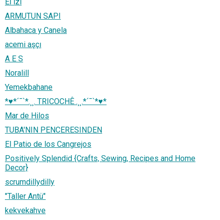
El izi
ARMUTUN SAPI
Albahaca y Canela
acemi aşçı
A E S
Noralill
Yemekbahane
*♥*´¯`*.¸¸. TRICOCHÊ .¸¸.*´¯`*♥*
Mar de Hilos
TUBA'NIN PENCERESINDEN
El Patio de los Cangrejos
Positively Splendid {Crafts, Sewing, Recipes and Home
Decor}
scrumdillydilly
"Taller Antü"
kekvekahve