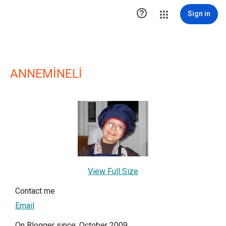

Sign in
ANNEMİNELİ
View Full Size
Contact me
Email
On Blogger since: October 2009