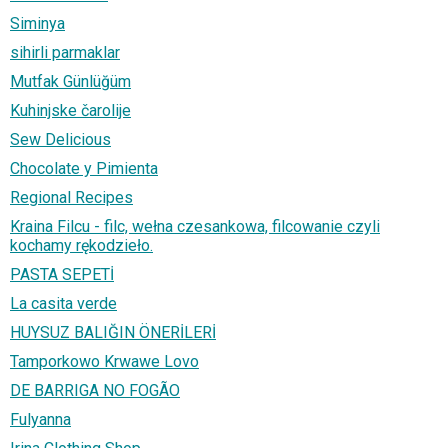
Siminya
sihirli parmaklar
Mutfak Günlüğüm
Kuhinjske čarolije
Sew Delicious
Chocolate y Pimienta
Regional Recipes
Kraina Filcu - filc, wełna czesankowa, filcowanie czyli
kochamy rękodzieło.
PASTA SEPETİ
La casita verde
HUYSUZ BALIĞIN ÖNERİLERİ
Tamporkowo Krwawe Lovo
DE BARRIGA NO FOGÃO
Fulyanna