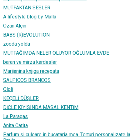
MUTFAKTAN SESLER
A lifestyle blog by Malla
Ozan Alçın
BABS (R)EVOLUTION
zooda yolda
MUTFAĞIMDA NELER OLUYOR OĞLUMLA EVDE
baran ve mirza kardesler
Marijanina knjiga recepata
SALPICOS BRANCOS
Ololi
KEÇELİ DÜŞLER
DİCLE KIYISINDA MASAL KENTİM
La Paragas
Anita Catita
Parfum si culoare in bucataria mea. Torturi personalizate la