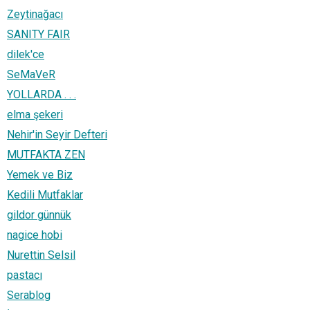
Zeytinağacı
SANITY FAIR
dilek'ce
SeMaVeR
YOLLARDA . . .
elma şekeri
Nehir'in Seyir Defteri
MUTFAKTA ZEN
Yemek ve Biz
Kedili Mutfaklar
gildor günnük
nagice hobi
Nurettin Selsil
pastacı
Serablog