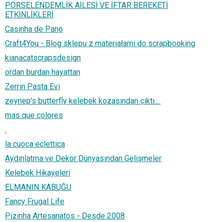
PORSELENDEMLİK AİLESİ VE İFTAR BEREKETİ
ETKİNLİKLERİ
Casinha de Pano
Craft4You - Blog sklepu z materiałami do scrapbooking
kianacatscrapsdesign
ordan burdan hayattan
Zerrin Pasta Evi
zeynep's butterfly kelebek kozasından çıktı....
mas que colores
.
la cuoca eclettica
Aydınlatma ve Dekor Dünyasından Gelişmeler
Kelebek Hikayeleri
ELMANIN KABUĞU
Fancy Frugal Life
Pizinha Artesanatos - Desde 2008