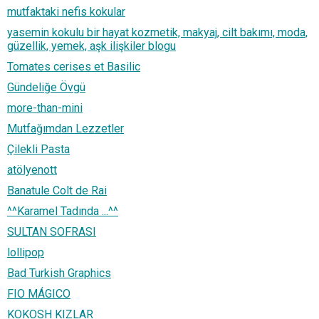
mutfaktaki nefis kokular
yasemin kokulu bir hayat kozmetik, makyaj, cilt bakımı, moda,
güzellik, yemek, aşk ilişkiler blogu
Tomates cerises et Basilic
Gündeliğe Övgü
more-than-mini
Mutfağımdan Lezzetler
Çilekli Pasta
atölyenott
Banatule Colt de Rai
^^Karamel Tadında ...^^
SULTAN SOFRASI
lollipop
Bad Turkish Graphics
FIO MÁGICO
KOKOSH KIZLAR