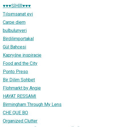
♥♥♥SİHİR♥♥♥
Tılsımsanat evi
Carpe diem
bulbulunyeri
Birdilimportakal
Gül Bahçesi
Kapryśne inspiracje
Food and the City
Ponto Preso
Bir Dilim Sohbet
Flohmarkt by Angie
HAYAT RESSAMI
Birmingham Through My Lens
CHE QUE BO
Organized Clutter