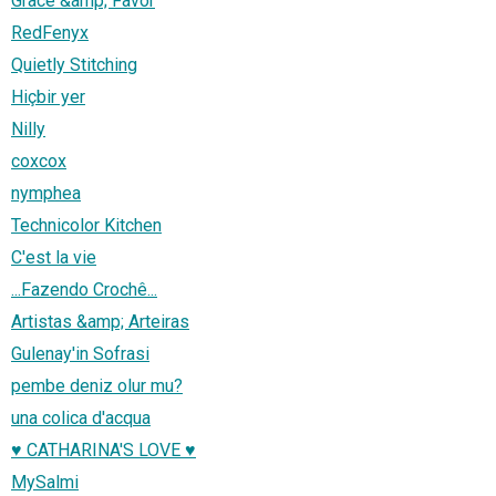
Grace &amp; Favor
RedFenyx
Quietly Stitching
Hiçbir yer
Nilly
coxcox
nymphea
Technicolor Kitchen
C'est la vie
...Fazendo Crochê...
Artistas &amp; Arteiras
Gulenay'in Sofrasi
pembe deniz olur mu?
una colica d'acqua
♥ CATHARINA'S LOVE ♥
MySalmi