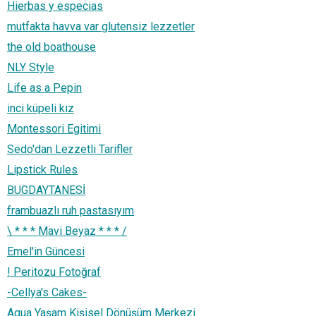
Hierbas y especias
mutfakta havva var glutensiz lezzetler
the old boathouse
NLY Style
Life as a Pepin
inci küpeli kız
Montessori Egitimi
Sedo'dan Lezzetli Tarifler
Lipstick Rules
BUGDAYTANESİ
frambuazlı ruh pastasıyım
\ * * * Mavi Beyaz * * * /
Emel'in Güncesi
! Peritozu Fotoğraf
-Cellya's Cakes-
Aqua Yaşam Kişisel Dönüşüm Merkezi