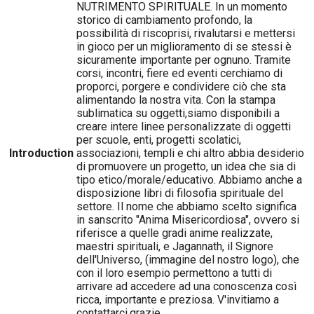
NUTRIMENTO SPIRITUALE. In un momento
storico di cambiamento profondo, la
possibilità di riscoprisi, rivalutarsi e mettersi
in gioco per un miglioramento di se stessi è
sicuramente importante per ognuno. Tramite
corsi, incontri, fiere ed eventi cerchiamo di
proporci, porgere e condividere ciò che sta
alimentando la nostra vita. Con la stampa
sublimatica su oggetti,siamo disponibili a
creare intere linee personalizzate di oggetti
per scuole, enti, progetti scolatici,
Introduction
associazioni, templi e chi altro abbia desiderio
di promuovere un progetto, un idea che sia di
tipo etico/morale/educativo. Abbiamo anche a
disposizione libri di filosofia spirituale del
settore. Il nome che abbiamo scelto significa
in sanscrito "Anima Misericordiosa", ovvero si
riferisce a quelle gradi anime realizzate,
maestri spirituali, e Jagannath, il Signore
dell'Universo, (immagine del nostro logo), che
con il loro esempio permettono a tutti di
arrivare ad accedere ad una conoscenza così
ricca, importante e preziosa. V'invitiamo a
contattarci,grazie.