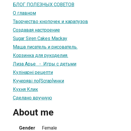
БЛОГ ПОЛЕЗНЫХ СОВЕТОВ
О главном
Творчество кнопочек и карапузов
Создавая настроение
Sugar Siren Cakes Mackay
Маша писатель и рисователь.
Корзинка для рукоделия.
Лиза Арье - Игры с детьми
Кулінарні рецепти
Кучеряві по{Scrap}инки
Кухня Клик
Сделано вручную
About me
Gender
Female