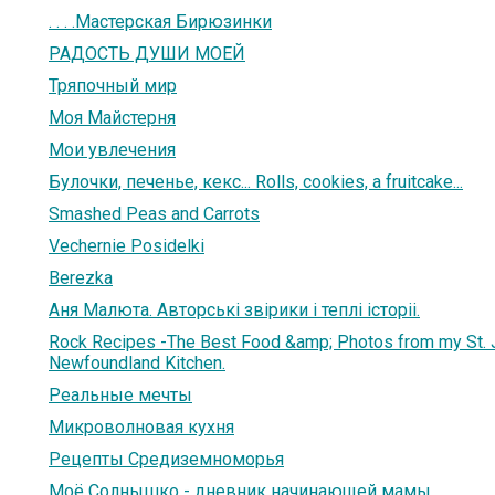
. . . .Мастерская Бирюзинки
РАДОСТЬ ДУШИ МОЕЙ
Тряпочный мир
Моя Майстерня
Мои увлечения
Булочки, печенье, кекс... Rolls, cookies, a fruitcake...
Smashed Peas and Carrots
Vechernie Posidelki
Berezka
Аня Малюта. Авторські звірики і теплі історіі.
Rock Recipes -The Best Food &amp; Photos from my St.
Newfoundland Kitchen.
Реальные мечты
Микроволновая кухня
Рецепты Средиземноморья
Моё Солнышко - дневник начинающей мамы