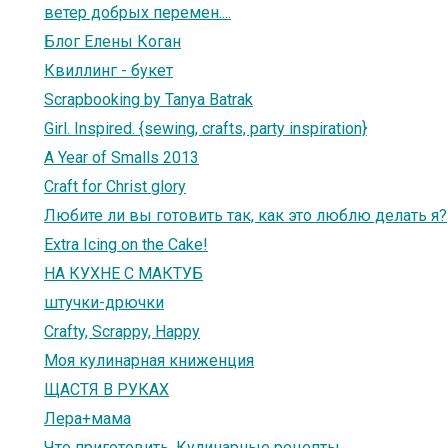
ветер добрых перемен....
Блог Елены Коган
Квиллинг - букет
Scrapbooking by Tanya Batrak
Girl. Inspired. {sewing, crafts, party inspiration}
A Year of Smalls 2013
Craft for Christ glory
Любите ли вы готовить так, как это люблю делать я?
Extra Icing on the Cake!
НА КУХНЕ С МАКТУБ
штучки-дрючки
Crafty, Scrappy, Happy
Моя кулинарная книженция
ЩАСТЯ В РУКАХ
Лера+мама
Что приготовить. Кулинарные рецепты