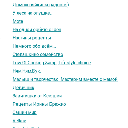
Домохозяйкины радости:)
У леса на опушке...
Mote
На одной орбите с Iden
Настины рецепты
9
Немного обо всём....
Степашкино семейство
Low GI Cooking &amp; Lifestyle choice
Ням.Ням.Бук.
Малыш и творчество. Мастерим вместе с мамой.
Девичник
Завитушки от Ксюшки
Рецепты Ирины Бражко
Сашин мир
Velkuv