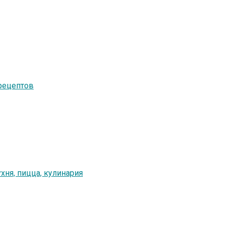
рецептов
ня, пицца, кулинария