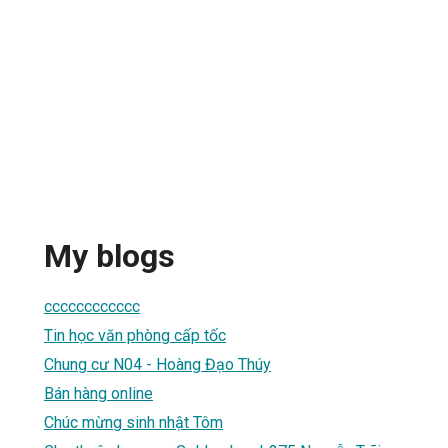
My blogs
cccccccccccc
Tin học văn phòng cấp tốc
Chung cư N04 - Hoàng Đạo Thúy
Bán hàng online
Chúc mừng sinh nhật Tôm