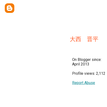
大西 晋平
On Blogger since:
April 2013
Profile views: 2,112
Report Abuse