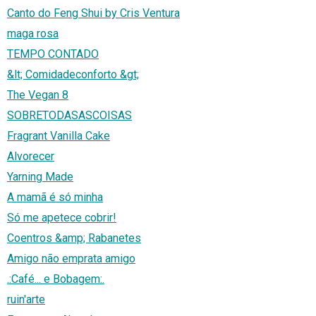
Canto do Feng Shui by Cris Ventura
maga rosa
TEMPO CONTADO
&lt; Comidadeconforto &gt;
The Vegan 8
SOBRETODASASCOISAS
Fragrant Vanilla Cake
Alvorecer
Yarning Made
A mamã é só minha
Só me apetece cobrir!
Coentros &amp; Rabanetes
Amigo não emprata amigo
.:Café... e Bobagem:.
ruin'arte