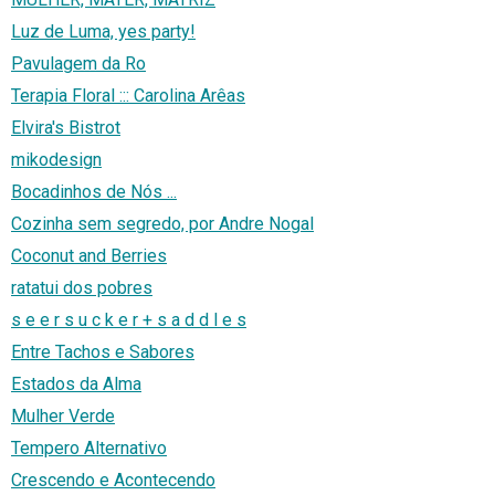
Luz de Luma, yes party!
Pavulagem da Ro
Terapia Floral ::: Carolina Arêas
Elvira's Bistrot
mikodesign
Bocadinhos de Nós ...
Cozinha sem segredo, por Andre Nogal
Coconut and Berries
ratatui dos pobres
s e e r s u c k e r + s a d d l e s
Entre Tachos e Sabores
Estados da Alma
Mulher Verde
Tempero Alternativo
Crescendo e Acontecendo