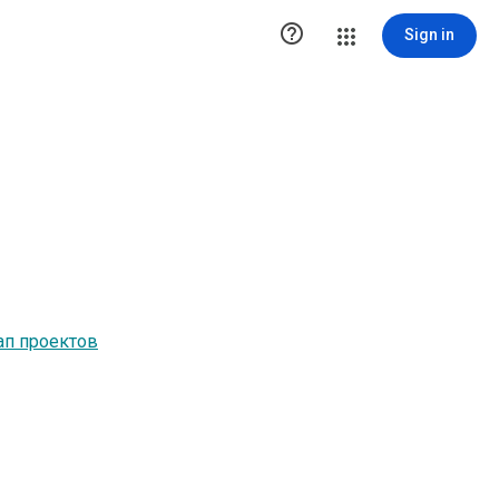

Sign in
ап проектов