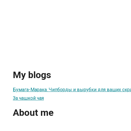
My blogs
Бумага-Марака. Чипборды и вырубки для ваших скр
За чашкой чая
About me