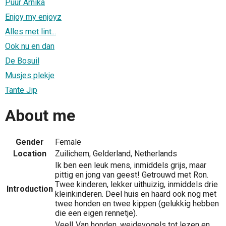
Puur Arnika
Enjoy my enjoyz
Alles met lint...
Ook nu en dan
De Bosuil
Musjes plekje
Tante Jip
About me
Gender
Female
Location
Zuilichem, Gelderland, Netherlands
Ik ben een leuk mens, inmiddels grijs, maar
pittig en jong van geest! Getrouwd met Ron.
Twee kinderen, lekker uithuizig, inmiddels drie
Introduction
kleinkinderen. Deel huis en haard ook nog met
twee honden en twee kippen (gelukkig hebben
die een eigen rennetje).
Veel! Van honden, weidevogels tot lezen en