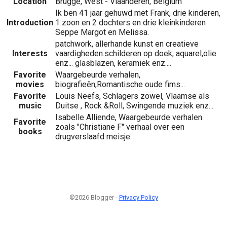
Location
Brugge, West - Vlaanderen, Belgium
Ik ben 41 jaar gehuwd met Frank, drie kinderen,
Introduction
1 zoon en 2 dochters en drie kleinkinderen
Seppe Margot en Melissa.
patchwork, allerhande kunst en creatieve
Interests
vaardigheden.schilderen op doek, aquarel,olie
enz... glasblazen, keramiek enz....
Favorite
Waargebeurde verhalen,
movies
biografieên,Romantische oude fims...
Favorite
Louis Neefs, Schlagers zowel, Vlaamse als
music
Duitse , Rock &Roll, Swingende muziek enz....
Isabelle Alliende, Waargebeurde verhalen
Favorite
zoals "Christiane F" verhaal over een
books
drugverslaafd meisje.
©2026 Blogger -
Privacy Policy