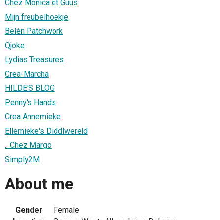
Chez Monica et Guus
Mijn freubelhoekje
Belén Patchwork
Qjoke
Lydias Treasures
Crea-Marcha
HILDE'S BLOG
Penny's Hands
Crea Annemieke
Ellemieke's Diddlwereld
.. Chez Margo
Simply2M
About me
Gender
Female