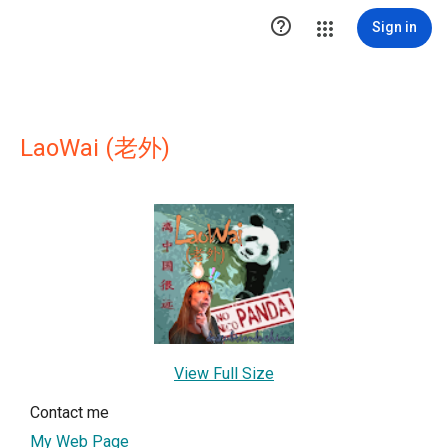

Sign in
LaoWai (老外)
View Full Size
Contact me
My Web Page