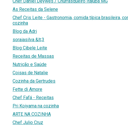
Chef Daniel Deywes / Churrasqueiro Itajubá MG
As Receitas da Selene
Chef Cris Leite - Gastronomia, comida típica brasileira, co
cozinha
Blog da Adri
soraiasilva &lt;3
Blog Cibele Leite
Receitas de Massas
Nutrição e Saúde
Coisas de Natalie
Cozinha da Gertrudes
Fette di Amore
Chef Fafá - Receitas
Pri Koiyama na cozinha
ARTE NA COZINHA
Chef Julio Cruz