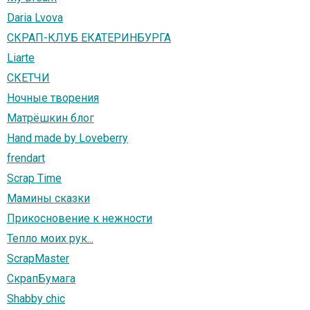
Daria Lvova
СКРАП-КЛУБ ЕКАТЕРИНБУРГА
Liarte
СКЕТЧИ
Ночные творения
Матрёшкин блог
Hand made by Loveberry
frendart
Scrap Тime
Мамины сказки
Прикосновение к нежности
Тепло моих рук...
ScrapMaster
СкрапБумага
Shabby chic